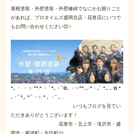
屋根塗装・外壁塗装・外壁修繕でなにかお困りごと
があれば、プロタイムズ盛岡北店・花巻店にいつで
もお問い合わせください😌✨
.
*｡ ・ ・ ✨ °*.* ・ ﾟ*｡・ﾟ✿｡ ・✨°*. ｡·*・｡ﾟ *.｡ ｡ ✿ *
｡・ﾟ*.｡ * ﾟ・✨ * ｡ ・ﾟ ｡ .
いつもブログを見てい
ただきありがとうございます！
花巻市・北上市・滝沢市・盛
岡市・紫波町・矢巾町の