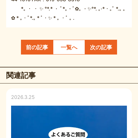
*｡ ・ ・ ✨ °*.* ・ ﾟ*｡・ﾟ✿｡ ・✨°*. ｡·*・｡ﾟ *.｡ ｡
✿ * ｡・ﾟ*.｡ * ﾟ・✨ * ｡ ・ﾟ ｡ .
前の記事
一覧へ
次の記事
関連記事
2026.3.25