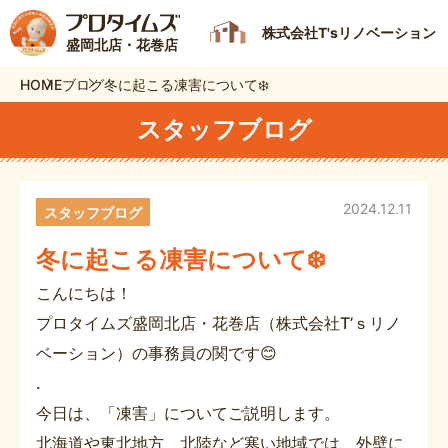
株式会社T'sリノベーション
盛岡北店・花巻店
HOME
ブログ
冬に起こる凍害について❄️
スタッフブログ
2024.12.11
スタッフブログ
冬に起こる凍害について❄️
こんにちは！
プロタイムズ盛岡北店・花巻店（株式会社T’ｓリノ
ベーション）の事務員の関です😊
.
今日は、「凍害」についてご説明します。
北海道や東北地方、北陸など寒い地域では、外壁に