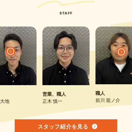
STAFF
職人
営業、職人
前川 龍ノ介
 大地
正木 慎一
スタッフ紹介を見る