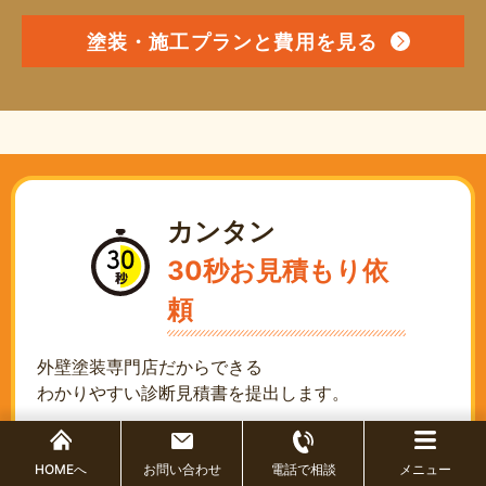
塗装・施工プランと費用を見る
カンタン
30秒お見積もり依
頼
外壁塗装専門店だからできる
わかりやすい診断見積書を提出します。
希望内容
任意
HOMEへ
お問い合わせ
電話で相談
メニュー
外壁屋根診断
雨漏り診断