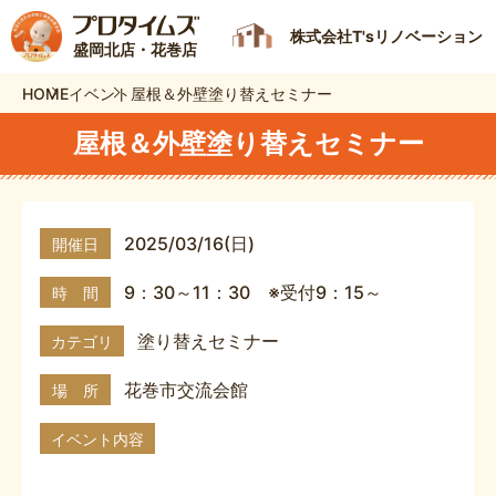
株式会社T'sリノベーション
盛岡北店・花巻店
HOME
イベント
屋根＆外壁塗り替えセミナー
屋根＆外壁塗り替えセミナー
2025/03/16(日)
開催日
9：30～11：30 ※受付9：15～
時 間
塗り替えセミナー
カテゴリ
花巻市交流会館
場 所
イベント内容