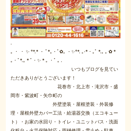
.
｡ ・ ・ ✨ °*.* ・ ﾟ*｡・ﾟ✿｡ ・✨°*. ｡·*・｡ﾟ *.｡ ｡ ✿ *
｡・ﾟ*.｡ * ﾟ・✨ * ｡ ・ﾟ ｡ .
いつもブログを見てい
ただきありがとうございます！
花巻市・北上市・滝沢市・盛
岡市・紫波町・矢巾町の
外壁塗装・屋根塗装・外装修
理・屋根外壁カバー工法・給湯器交換（エコキュー
ト）・お家の水回り・トイレ・ユニットバス・洗面
化粧台・火災保険対応・雨樋修理・雪止め・駐車