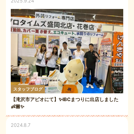
2025.9.24
スタッフブログ
【滝沢市アピオにて】✨IBCまつりに出店しました
👶🏼✨
2024.8.7