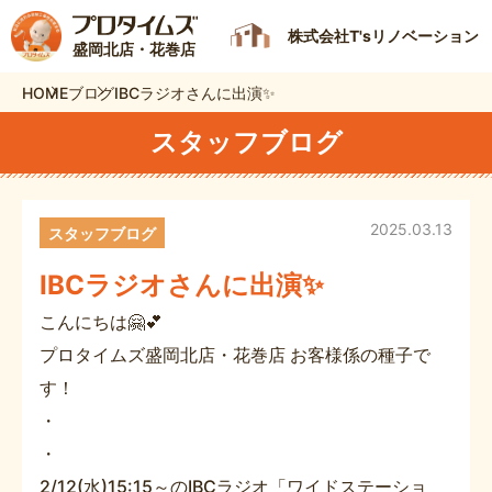
株式会社T'sリノベーション
盛岡北店・花巻店
HOME
ブログ
IBCラジオさんに出演✨
スタッフブログ
2025.03.13
スタッフブログ
IBCラジオさんに出演✨
こんにちは🤗💕
プロタイムズ盛岡北店・花巻店 お客様係の種子で
す！
・
・
2/12(水)15:15～のIBCラジオ「ワイドステーショ