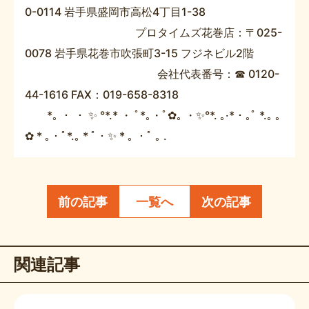
0-0114 岩手県盛岡市高松4丁目1-38​
プロタイムズ花巻店：〒025-
0078 岩手県花巻市吹張町3-15 フジネビル2階​
会社代表番号：☎ 0120-
44-1616 FAX：019-658-8318
*｡ ・ ・ ✨ °*.* ・ ﾟ*｡・ﾟ✿｡ ・✨°*. ｡·*・｡ﾟ *.｡ ｡
✿ * ｡・ﾟ*.｡ * ﾟ・✨ * ｡ ・ﾟ ｡ .
前の記事
一覧へ
次の記事
関連記事