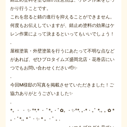
かり行うことです。
これを怠ると錆の進行を抑えることができません。
何度もお伝えしていますが、錆止め塗料の効果はケ
レン作業によって決まるといってもいいでしょう！
.
屋根塗装・外壁塗装を行うにあたって不明な点など
があれば、ぜひプロタイムズ盛岡北店・花巻店にい
つでもお問い合わせください🫡✨
.
今回М様邸の写真を掲載させていただきました！ご
協力ありがとうございました✨
.
*｡ ・ ・ ✨ °*.* ・ ﾟ*｡・ﾟ✿｡ ・✨°*. ｡·*・｡ﾟ *.｡ ｡ ✿ *
｡・ﾟ*.｡ * ﾟ・✨ * ｡ ・ﾟ ｡ .