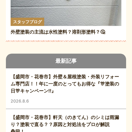
スタッフブログ
外壁塗装の主流は水性塗料？溶剤形塗料？🤔
最新記事
【盛岡市・花巻市】外壁＆屋根塗装・外装リフォー
ム専門店！！年に一度のとってもお得な『🎊塗装の
日🎊キャンペーン‼️』
2026.8.6
【盛岡市・花巻市】軒天（のきてん）のシミは雨漏
り？塗装で直る？？原因と対処法をプロが解説
👷🏻！