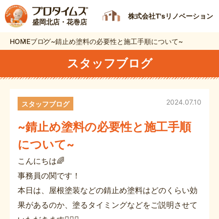
株式会社T'sリノベーション
盛岡北店・花巻店
HOME
ブログ
~錆止め塗料の必要性と施工手順について~
スタッフブログ
2024.07.10
スタッフブログ
~錆止め塗料の必要性と施工手順
について~
こんにちは🌈
事務員の関です！
本日は、屋根塗装などの錆止め塗料はどのくらい効
果があるのか、塗るタイミングなどをご説明させて