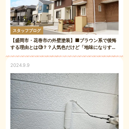
スタッフブログ
【盛岡市・花巻市の外壁塗装】🟫ブラウン系で後悔
する理由とは🧐？？人気色だけど「地味になりすぎ
た…？！」を防ぐ配色のコツをプロが解説いたしま
す☺️✨🖌️
2024.9.9