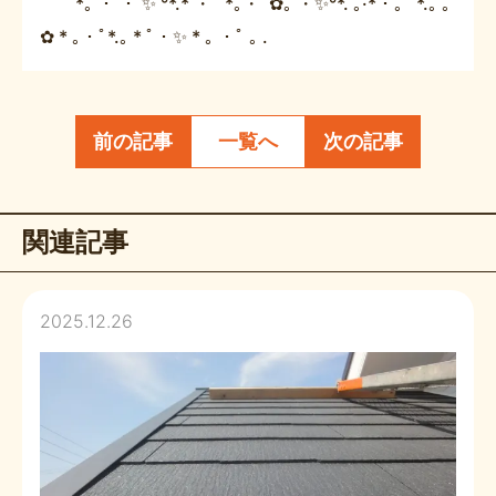
*｡ ・ ・ ✨ °*.* ・ ﾟ*｡・ﾟ✿｡ ・✨°*. ｡·*・｡ﾟ *.｡ ｡
✿ * ｡・ﾟ*.｡ * ﾟ・✨ * ｡ ・ﾟ ｡ .
前の記事
一覧へ
次の記事
関連記事
2025.12.26