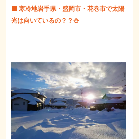
⬛ 寒冷地岩手県・盛岡市・花巻市で太陽
光は向いているの？？⛄