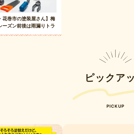
・花巻市の塗装屋さん】梅
シーズン前後は雨漏りトラ
😱‼️塗装＆無料点検で住
しょう💪🏻☑️👷🏻
ピックア
PICKUP