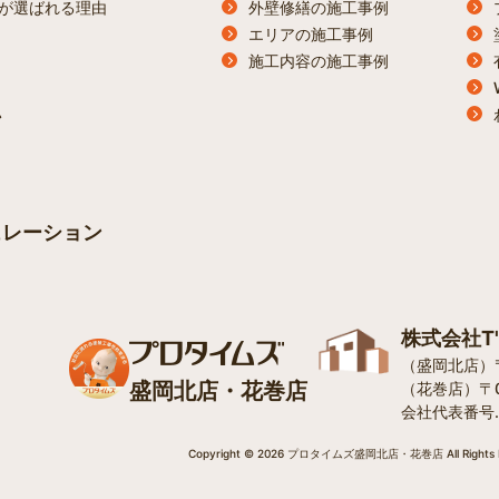
が選ばれる理由
外壁修繕の施工事例
エリアの施工事例
施工内容の施工事例
ン
ュレーション
株式会社T
（盛岡北店）〒0
盛岡北店・花巻店
（花巻店）〒0
会社代表番号.012
Copyright © 2026 プロタイムズ盛岡北店・花巻店 All Rights R