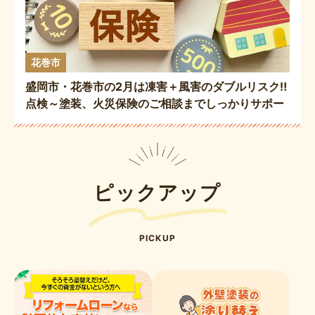
花巻市
盛岡市・花巻市の2月は凍害＋風害のダブルリスク‼️
点検～塗装、火災保険のご相談までしっかりサポー
ト👷🏻✨
ピックアップ
PICKUP