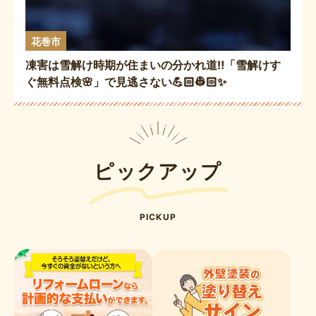
花巻市
凍害は雪解け時期が住まいの分かれ道‼️「雪解けす
ぐ無料点検🌸」で見逃さない💪🏻👷🏻✨
ピックアップ
PICKUP