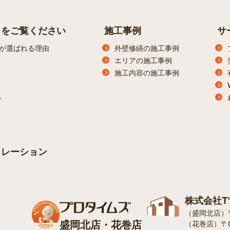
らをご覧ください
施工事例
サ
が選ばれる理由
外壁修繕の施工事例
エリアの施工事例
施工内容の施工事例
ン
ュレーション
株式会社T
（盛岡北店）〒0
盛岡北店・花巻店
（花巻店）〒0