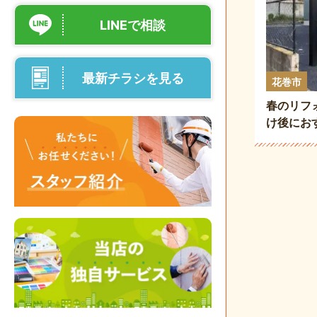
LINEで相談
最新チラシを見る
花巻市
春のリフ
け後にお
装・内装リ