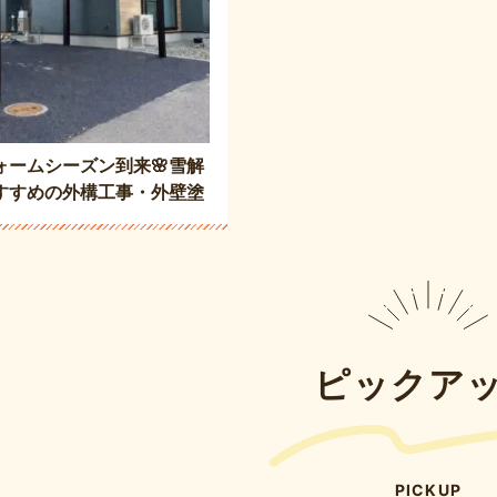
ォームシーズン到来🌸雪解
すすめの外構工事・外壁塗
フォーム👷🏻🔧
ピックア
PICKUP