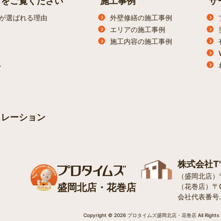
らをご覧ください
施工事例
サ
が選ばれる理由
外壁修繕の施工事例
エリアの施工事例
施工内容の施工事例
ン
ュレーション
株式会社T
（盛岡北店）〒0
盛岡北店・花巻店
（花巻店）〒0
会社代表番号.012
Copyright © 2026 プロタイムズ盛岡北店・花巻店 All Rights R