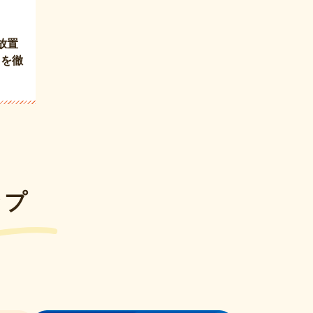
放置
用を徹
ップ