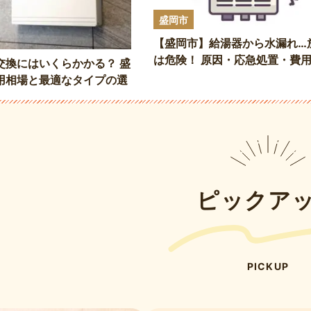
盛岡市
【盛岡市】給湯器から水漏れ…
は危険！ 原因・応急処置・費
交換にはいくらかかる？ 盛
底解説
用相場と最適なタイプの選
ピックア
PICKUP